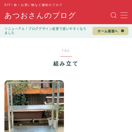
DIY！旅！お買い物など趣味のブログ
あつおさんのブログ
MENU
リニューアル！ブログデザイン変更で使いやすくなり
ホーム画面へ
ました
趣味
DIY
TAG
旅行
組み立て
キャンプ
お買い物
100均
ファッション