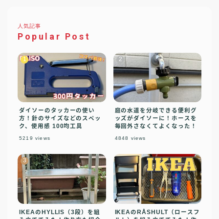
人気記事
Popular Post
ダイソーのタッカーの使い
庭の水道を分岐できる便利グ
方！針のサイズなどのスペッ
ッズがダイソーに！ホースを
ク、使用感 100均工具
毎回外さなくてよくなった！
5219
views
4848
views
IKEAのHYLLIS（3段）を組
IKEAのRÅSHULT（ロースフ