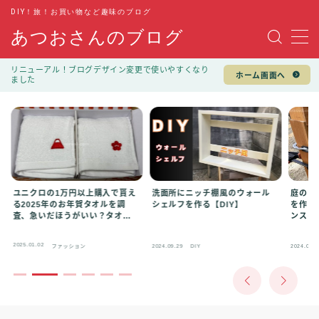
DIY！旅！お買い物など趣味のブログ
あつおさんのブログ
MENU
リニューアル！ブログデザイン変更で使いやすくなり
ホーム画面へ
ました
趣味
DIY
旅行
キャンプ
ユニクロの1万円以上購入で貰え
洗面所にニッチ棚風のウォール
庭のド
る2025年のお年賀タオルを調
シェルフを作る【DIY】
を作る 
お買い物
査、急いだほうがいい？タオル
ンスを
の質感は？
100均
2025.01.02
ファッション
2024.09.29
DIY
2024.08.1
ファッション