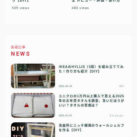
り【DIY】
よ レビュー・評価・使い方
535
views
480
views
新着記事
NEWS
IKEAのHYLLIS（3段）を組み立ててみ
た！作り方も紹介【DIY】
2025.05.18
DIY
ユニクロの1万円以上購入で貰える2025
年のお年賀タオルを調査、急いだほうが
いい？タオルの質感は？
2025.01.02
ファッション
洗面所にニッチ棚風のウォールシェルフ
を作る【DIY】