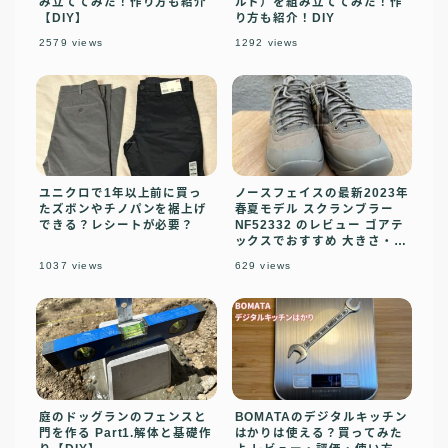
み立ててみた！作り方も紹介
ルト）を組み立ててみた！作
【DIY】
り方も紹介！DIY
2579
views
1292
views
ユニクロで1年以上前に買っ
ノースフェイスの最新2023年
たズボンやチノパンを裾上げ
春夏モデル スクランブラー
できる？レシートが必要？
NF52332 のレビュー ゴアテ
ックスでおすすめ 大きさ・履
きやすさ抜群
1037
views
629
views
庭のドッグランのフェンスと
BOMATAのデジタルキッチン
門を作る Part1.解体と基礎作
はかりは使える？買ってみた