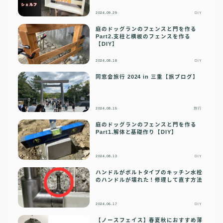
2024.09.29
DIY
庭のドッグランのフェンスと門を作る
Part2.支柱と横板のフェンスを作る
【DIY】
2024.08.18
DIY
同窓会旅行 2024 in 三重【旅ブログ】
2024.08.15
旅行
庭のドッグランのフェンスと門を作る
Part1.解体と基礎作り【DIY】
2024.08.13
DIY
ハンドルがボルトタイプのキッチン水栓
のハンドルが壊れた！修理して直す方法
2024.06.17
DIY
【ノースフェイス】春夏秋におすすめ薄