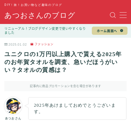
DIY！旅！お買い物など趣味のブログ
あつおさんのブログ
MENU
リニューアル！ブログデザイン変更で使いやすくなり
ホーム画面へ
ました
趣味
2025.01.02
ファッション
DIY
ユニクロの1万円以上購入で貰える2025年
旅行
のお年賀タオルを調査、急いだほうがい
い？タオルの質感は？
キャンプ
記事内に商品プロモーションを含む場合があります
お買い物
100均
2025年あけましておめでとうございま
す。
ファッション
あつおさん