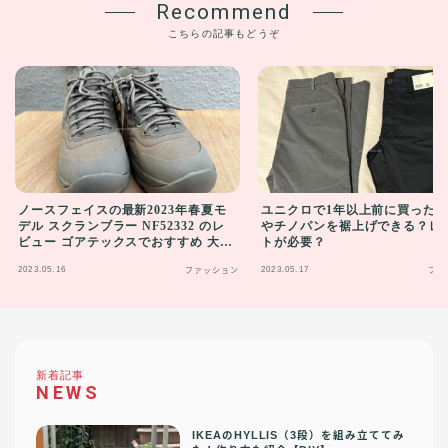
Recommend
こちらの記事もどうぞ
ノースフェイスの最新2023年春夏モ
ユニクロで1年以上前に買った
デル スクランブラー NF52332 のレ
やチノパンを裾上げできる？レ
ビュー ゴアテックスでおすすめ 大き
トが必要？
さ・履きやすさ抜群
2023.05.16
2023.05.17
ファッション
ファ
新着記事
NEWS
IKEAのHYLLIS（3段）を組み立ててみ