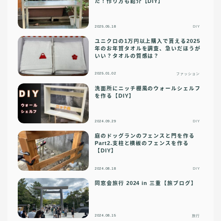
た！作り方も紹介【DIY】
2025.05.18
DIY
ユニクロの1万円以上購入で貰える2025
年のお年賀タオルを調査、急いだほうが
いい？タオルの質感は？
2025.01.02
ファッション
洗面所にニッチ棚風のウォールシェルフ
を作る【DIY】
2024.09.29
DIY
庭のドッグランのフェンスと門を作る
Part2.支柱と横板のフェンスを作る
【DIY】
2024.08.18
DIY
同窓会旅行 2024 in 三重【旅ブログ】
2024.08.15
旅行