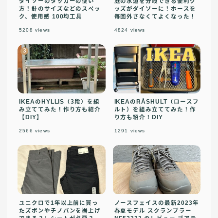
ダイソーのタッカーの使い
庭の水道を分岐できる便利グ
方！針のサイズなどのスペッ
ッズがダイソーに！ホースを
ク、使用感 100均工具
毎回外さなくてよくなった！
5208
views
4824
views
IKEAのHYLLIS（3段）を組
IKEAのRÅSHULT（ロースフ
み立ててみた！作り方も紹介
ルト）を組み立ててみた！作
【DIY】
り方も紹介！DIY
2566
views
1291
views
ユニクロで1年以上前に買っ
ノースフェイスの最新2023年
たズボンやチノパンを裾上げ
春夏モデル スクランブラー