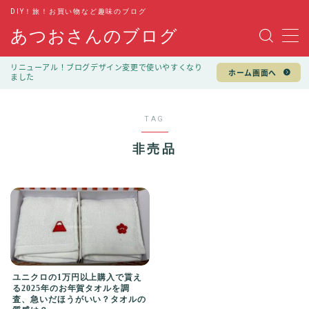
DIY！旅！お買い物など趣味のブログ
あつおさんのブログ
MENU
リニューアル！ブログデザイン変更で使いやすくなり
ホーム画面へ
ました
趣味
DIY
TAG
旅行
非売品
キャンプ
お買い物
100均
ファッション
ユニクロの1万円以上購入で貰え
る2025年のお年賀タオルを調
査、急いだほうがいい？タオルの