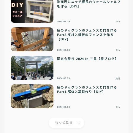
洗面所にニッチ棚風のウォールシェルフ
を作る【DIY】
2024.09.29
DIY
庭のドッグランのフェンスと門を作る
Part2.支柱と横板のフェンスを作る
【DIY】
2024.08.18
DIY
同窓会旅行 2024 in 三重【旅ブログ】
2024.08.15
旅行
庭のドッグランのフェンスと門を作る
Part1.解体と基礎作り【DIY】
2024.08.13
DIY
もっと見る