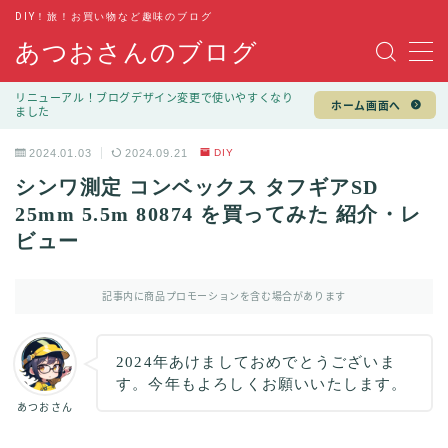
DIY！旅！お買い物など趣味のブログ
あつおさんのブログ
MENU
リニューアル！ブログデザイン変更で使いやすくなり
ホーム画面へ
ました
趣味
2024.01.03
2024.09.21
DIY
DIY
シンワ測定 コンベックス タフギアSD
旅行
25mm 5.5m 80874 を買ってみた 紹介・レ
ビュー
キャンプ
お買い物
記事内に商品プロモーションを含む場合があります
100均
2024年あけましておめでとうございま
す。今年もよろしくお願いいたします。
ファッション
あつおさん