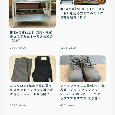
IKEAのRÅSHULT（ロースフ
ルト）を組み立ててみた！作
り方も紹介！DIY
IKEAのHYLLIS（3段）を組
み立ててみた！作り方も紹介
【DIY】
2558
views
1291
views
ユニクロで1年以上前に買っ
ノースフェイスの最新2023年
たズボンやチノパンを裾上げ
春夏モデル スクランブラー
できる？レシートが必要？
NF52332 のレビュー ゴアテ
ックスでおすすめ 大きさ・履
きやすさ抜群
1035
views
625
views